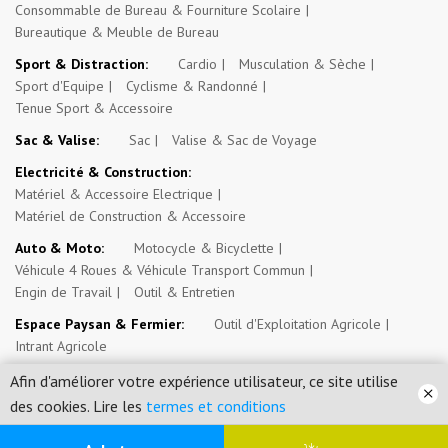
Consommable de Bureau & Fourniture Scolaire
Bureautique & Meuble de Bureau
Sport & Distraction:
Cardio
Musculation & Sèche
Sport d'Equipe
Cyclisme & Randonné
Tenue Sport & Accessoire
Sac & Valise:
Sac
Valise & Sac de Voyage
Electricité & Construction:
Matériel & Accessoire Electrique
Matériel de Construction & Accessoire
Auto & Moto:
Motocycle & Bicyclette
Véhicule 4 Roues & Véhicule Transport Commun
Engin de Travail
Outil & Entretien
Espace Paysan & Fermier:
Outil d'Exploitation Agricole
Intrant Agricole
Evénement, Opportunité & Autres Annonces:
Evénement
Afin d'améliorer votre expérience utilisateur, ce site utilise
Emploi, Stage & Bourse
Immobilier
des cookies. Lire les
termes et conditions
0