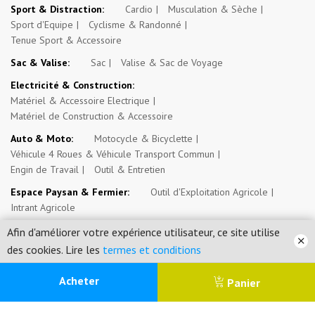
Sport & Distraction:
Cardio
Musculation & Sèche
Sport d'Equipe
Cyclisme & Randonné
Tenue Sport & Accessoire
Sac & Valise:
Sac
Valise & Sac de Voyage
Electricité & Construction:
Matériel & Accessoire Electrique
Matériel de Construction & Accessoire
Auto & Moto:
Motocycle & Bicyclette
Véhicule 4 Roues & Véhicule Transport Commun
Engin de Travail
Outil & Entretien
Espace Paysan & Fermier:
Outil d'Exploitation Agricole
Intrant Agricole
Evénement, Opportunité & Autres Annonces:
Evénement
Afin d'améliorer votre expérience utilisateur, ce site utilise
Emploi, Stage & Bourse
Immobilier
des cookies. Lire les
termes et conditions
0
Acheter
Panier
Mossosouk.com SARL © 2026. Tous droits réservés.
Menu
Catégorie
Recherche
Panier