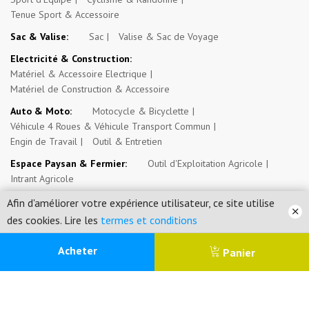
Tenue Sport & Accessoire
Sac & Valise:
Sac
Valise & Sac de Voyage
Electricité & Construction:
Matériel & Accessoire Electrique
Matériel de Construction & Accessoire
Auto & Moto:
Motocycle & Bicyclette
Véhicule 4 Roues & Véhicule Transport Commun
Engin de Travail
Outil & Entretien
Espace Paysan & Fermier:
Outil d'Exploitation Agricole
Intrant Agricole
Evénement, Opportunité & Autres Annonces:
Evénement
Afin d'améliorer votre expérience utilisateur, ce site utilise
Emploi, Stage & Bourse
Immobilier
des cookies. Lire les
termes et conditions
0
Acheter
Panier
Mossosouk.com SARL © 2026. Tous droits réservés.
Menu
Catégorie
Recherche
Panier