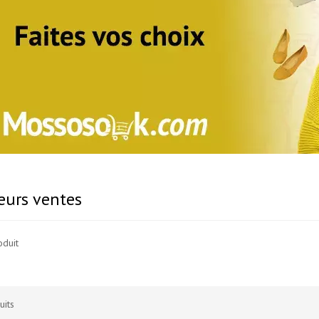
eurs ventes
oduit
uits