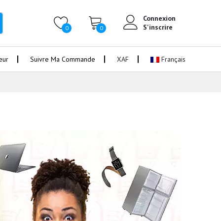
Connexion
S'inscrire
0
0
eur
Suivre Ma Commande
XAF
Français