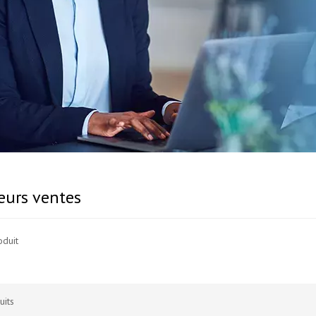
eurs ventes
oduit
uits