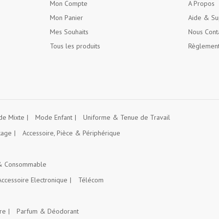
Mon Compte
A Propos
Mon Panier
Aide & Su
Mes Souhaits
Nous Cont
Tous les produits
Règlement
e Mixte
Mode Enfant
Uniforme & Tenue de Travail
kage
Accessoire, Pièce & Périphérique
 & Consommable
Accessoire Electronique
Télécom
re
Parfum & Déodorant