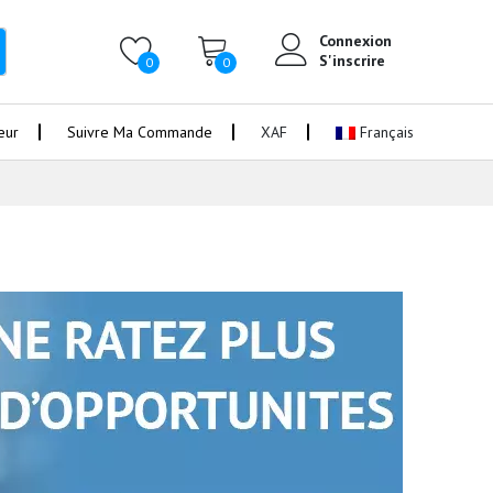
Connexion
S'inscrire
0
0
eur
Suivre Ma Commande
XAF
Français