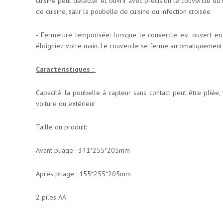
cuisine peut détecter et ouvrir avec précision le couvercle d
de cuisine, salir la poubelle de cuisine ou infection croisée
- Fermeture temporisée: lorsque le couvercle est ouvert en
éloigniez votre main. Le couvercle se ferme automatiquement a
Caractéris
tiques :
Capacité: la poubelle à capteur sans contact peut être pliée, 
voiture ou extérieur
Taille du produit:
Avant pliage : 341*255*205mm
Après pliage : 155*255*205mm
2 piles AA