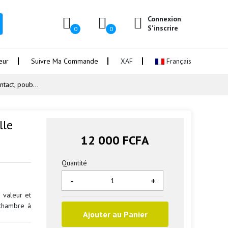
Connexion
S'inscrire
0
0
eur
Suivre Ma Commande
XAF
Français
tact, poub...
lle
12 000 FCFA
Quantité
-
+
 valeur et
 chambre à
Ajouter au Panier