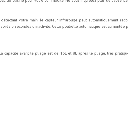
u bac de cuisine pour votre commodité. Ne vous inquiétez plus de l'absen
 détectant votre main, le capteur infrarouge peut automatiquement recon
près 5 secondes d'inactivité. Cette poubelle automatique est alimentée pa
la capacité avant le pliage est de 16L et 8L après le pliage, très pratique