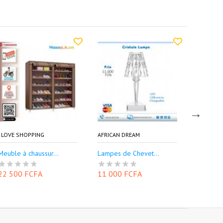
I LOVE SHOPPING
AFRICAN DREAM
I LOVE S
Meuble à chaussur...
Lampes de Chevet...
Miroir de
22 500 FCFA
11 000 FCFA
7 000 