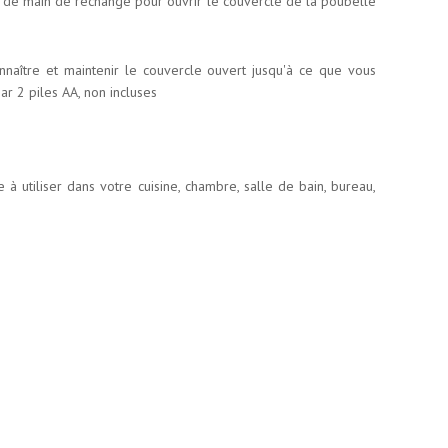
ce de main de rechange pour ouvrir le couvercle de la poubelle
naître et maintenir le couvercle ouvert jusqu'à ce que vous
r 2 piles AA, non incluses
 à utiliser dans votre cuisine, chambre, salle de bain, bureau,