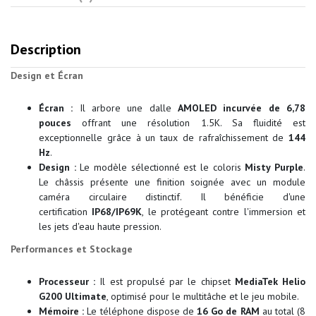
Description
Design et Écran
Écran :
Il arbore une dalle
AMOLED incurvée de 6,78
pouces
offrant une résolution 1.5K. Sa fluidité est
exceptionnelle grâce à un taux de rafraîchissement de
144
Hz
.
Design :
Le modèle sélectionné est le coloris
Misty Purple
.
Le châssis présente une finition soignée avec un module
caméra circulaire distinctif. Il bénéficie d'une
certification
IP68/IP69K
, le protégeant contre l'immersion et
les jets d'eau haute pression.
Performances et Stockage
Processeur :
Il est propulsé par le chipset
MediaTek Helio
G200 Ultimate
, optimisé pour le multitâche et le jeu mobile.
Mémoire :
Le téléphone dispose de
16 Go de RAM
au total (8