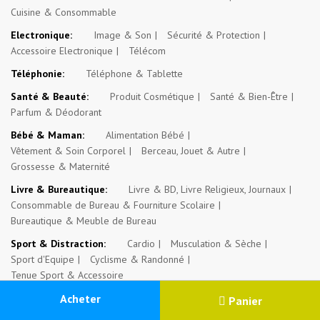
Cuisine & Consommable
Electronique:
Image & Son
Sécurité & Protection
Accessoire Electronique
Télécom
Téléphonie:
Téléphone & Tablette
Santé & Beauté:
Produit Cosmétique
Santé & Bien-Être
Parfum & Déodorant
Bébé & Maman:
Alimentation Bébé
Vêtement & Soin Corporel
Berceau, Jouet & Autre
Grossesse & Maternité
Livre & Bureautique:
Livre & BD, Livre Religieux, Journaux
Consommable de Bureau & Fourniture Scolaire
Bureautique & Meuble de Bureau
Sport & Distraction:
Cardio
Musculation & Sèche
Sport d'Equipe
Cyclisme & Randonné
Tenue Sport & Accessoire
0
Sac & Valise:
Acheter
Sac
Valise & Sac de Voyage
Panier
Menu
Catégorie
Recherche
Panier