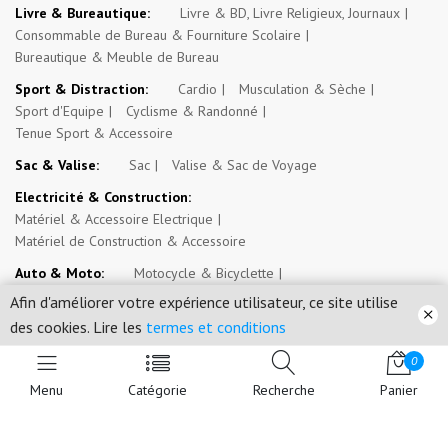
Livre & Bureautique:
Livre & BD, Livre Religieux, Journaux
Consommable de Bureau & Fourniture Scolaire
Bureautique & Meuble de Bureau
Sport & Distraction:
Cardio
Musculation & Sèche
Sport d'Equipe
Cyclisme & Randonné
Tenue Sport & Accessoire
Sac & Valise:
Sac
Valise & Sac de Voyage
Electricité & Construction:
Matériel & Accessoire Electrique
Matériel de Construction & Accessoire
Auto & Moto:
Motocycle & Bicyclette
Véhicule 4 Roues & Véhicule Transport Commun
Afin d'améliorer votre expérience utilisateur, ce site utilise
Engin de Travail
Outil & Entretien
des cookies. Lire les
termes et conditions
Espace Paysan & Fermier:
Outil d'Exploitation Agricole
0
Intrant Agricole
Menu
Catégorie
Recherche
Panier
Evénement, Opportunité & Autres Annonces:
Evénement
Emploi, Stage & Bourse
Immobilier