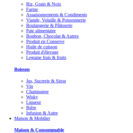
Riz, Grain & Noix
Farine
Assaisonnements & Condiments
Viande, Volaille & Poissonnerie
Boulangerie & Pâtisserie
Pate alimentaire
Bonbon, Chocolat & Autres
Produit en Conserve
Huile de cuisson
Produit d'élevage
Legume frais & fruits
Boisson
Jus, Sucrerie & Sirop
Vin
Champagne
Wisky
Liqueur
Bière
Infusion & Autre
Maison & Mobilier
Maison & Consommable