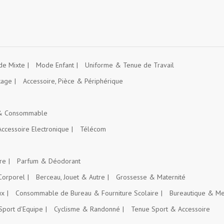
e Mixte
Mode Enfant
Uniforme & Tenue de Travail
kage
Accessoire, Pièce & Périphérique
 & Consommable
Accessoire Electronique
Télécom
re
Parfum & Déodorant
Corporel
Berceau, Jouet & Autre
Grossesse & Maternité
ux
Consommable de Bureau & Fourniture Scolaire
Bureautique & Me
Sport d'Equipe
Cyclisme & Randonné
Tenue Sport & Accessoire