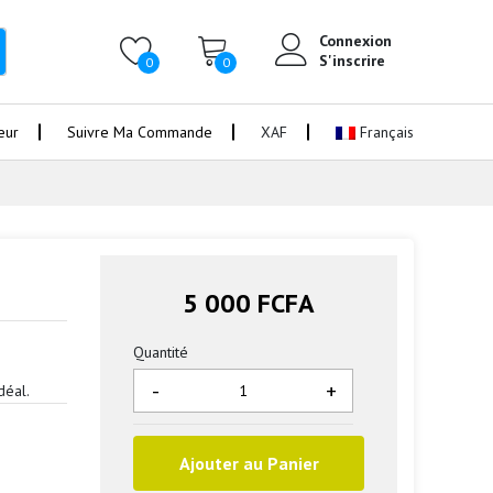
Connexion
S'inscrire
0
0
eur
Suivre Ma Commande
XAF
Français
5 000 FCFA
Quantité
-
+
déal.
Ajouter au Panier