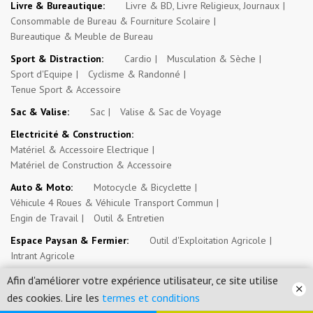
Livre & Bureautique:
Livre & BD, Livre Religieux, Journaux
Consommable de Bureau & Fourniture Scolaire
Bureautique & Meuble de Bureau
Sport & Distraction:
Cardio
Musculation & Sèche
Sport d'Equipe
Cyclisme & Randonné
Tenue Sport & Accessoire
Sac & Valise:
Sac
Valise & Sac de Voyage
Electricité & Construction:
Matériel & Accessoire Electrique
Matériel de Construction & Accessoire
Auto & Moto:
Motocycle & Bicyclette
Véhicule 4 Roues & Véhicule Transport Commun
Engin de Travail
Outil & Entretien
Espace Paysan & Fermier:
Outil d'Exploitation Agricole
Intrant Agricole
Evénement, Opportunité & Autres Annonces:
Evénement
Afin d'améliorer votre expérience utilisateur, ce site utilise
Emploi, Stage & Bourse
Immobilier
des cookies. Lire les
termes et conditions