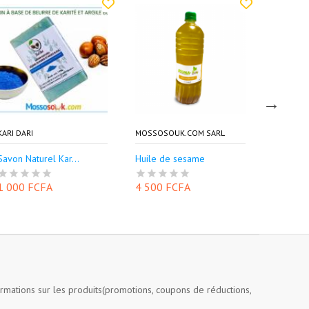
KARI DARI
MOSSOSOUK.COM SARL
LAURY MA
Savon Naturel Kar...
Huile de sesame
Fond de t
1 000 FCFA
4 500 FCFA
5 000 
ormations sur les produits(promotions, coupons de réductions,