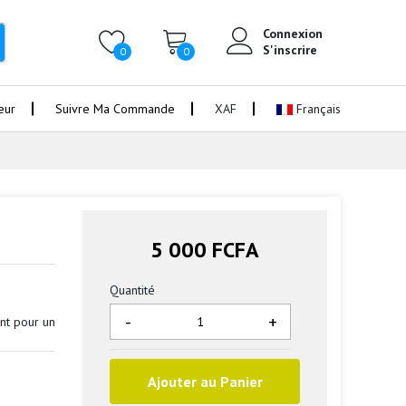
Connexion
S'inscrire
0
0
eur
Suivre Ma Commande
XAF
Français
5 000 FCFA
Quantité
-
+
int pour un
Ajouter au Panier