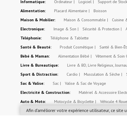
Informatique:
Ordinateur
Logiciel
Support de Stoc
Alimentation:
Placard Alimentaire
Boisson
Maison & Mobilier:
Maison & Consommable
Cuisine
Electronique:
Image & Son
Sécurité & Protection
Téléphonie:
Téléphone & Tablette
Santé & Beauté:
Produit Cosmétique
Santé & Bien-Êt
Bébé & Maman:
Alimentation Bébé
Vêtement & Soin 
Livre & Bureautique:
Livre & BD, Livre Religieux, Journa
Sport & Distraction:
Cardio
Musculation & Sèche
Sac & Valise:
Sac
Valise & Sac de Voyage
Electricité & Construction:
Matériel & Accessoire Elect
Auto & Moto:
Motocycle & Bicyclette
Véhicule 4 Rou
Afin d'améliorer votre expérience utilisateur, ce site u
Espace Paysan & Fermier:
Outil d'Exploitation Agricole
Evénement, Opportunité & Autres Annonces:
Evéneme