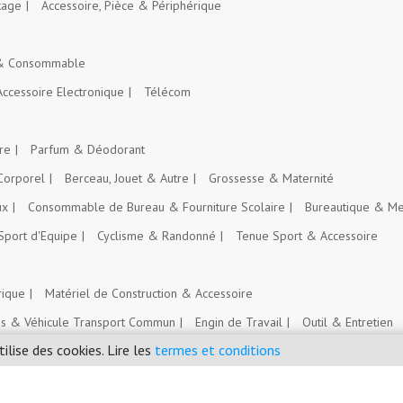
kage
Accessoire, Pièce & Périphérique
 & Consommable
Accessoire Electronique
Télécom
re
Parfum & Déodorant
Corporel
Berceau, Jouet & Autre
Grossesse & Maternité
ux
Consommable de Bureau & Fourniture Scolaire
Bureautique & Me
Sport d'Equipe
Cyclisme & Randonné
Tenue Sport & Accessoire
rique
Matériel de Construction & Accessoire
es & Véhicule Transport Commun
Engin de Travail
Outil & Entretien
tilise des cookies. Lire les
termes et conditions
Intrant Agricole
nt
Emploi, Stage & Bourse
Immobilier