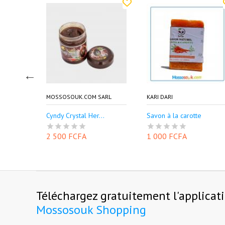
SARL
MOSSOSOUK.COM SARL
KARI DARI
Cyndy Crystal Her...
Savon à la carotte
2 500 FCFA
1 000 FCFA
Téléchargez gratuitement l'applicat
Mossosouk Shopping