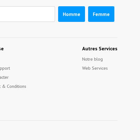
Homme
Femme
se
Autres Services
Notre blog
pport
Web Services
acter
 & Conditions