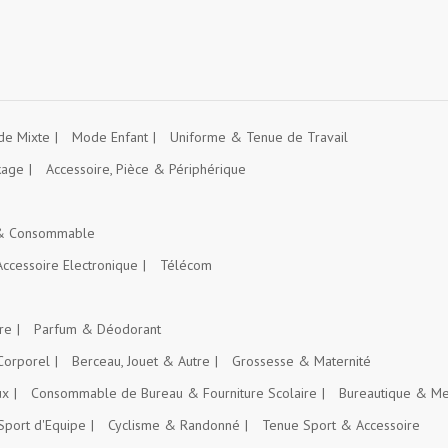
e Mixte
Mode Enfant
Uniforme & Tenue de Travail
kage
Accessoire, Pièce & Périphérique
 & Consommable
Accessoire Electronique
Télécom
re
Parfum & Déodorant
Corporel
Berceau, Jouet & Autre
Grossesse & Maternité
ux
Consommable de Bureau & Fourniture Scolaire
Bureautique & Me
Sport d'Equipe
Cyclisme & Randonné
Tenue Sport & Accessoire