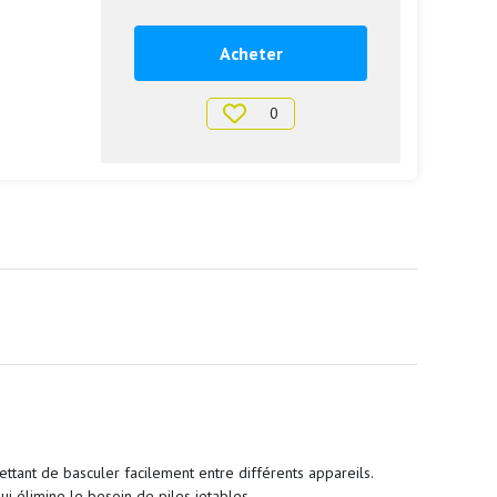
Acheter
0
ttant de basculer facilement entre différents appareils.
i élimine le besoin de piles jetables.