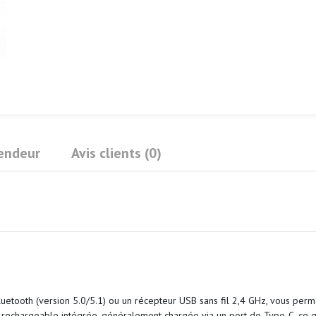
Vendeur
Avis clients (0)
luetooth (version 5.0/5.1) ou un récepteur USB sans fil 2,4 GHz, vous perme
 rechargeable intégrée, généralement chargée via un port de Type-C, ce qu