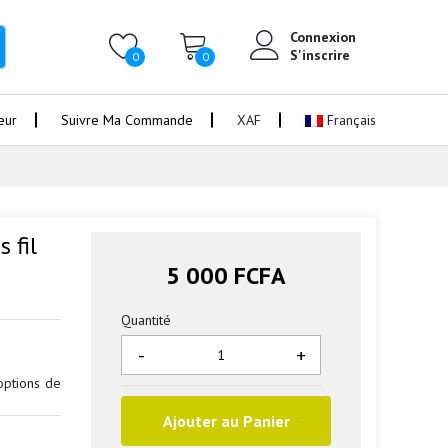
Connexion
S'inscrire
0
0
eur
Suivre Ma Commande
XAF
Français
 fil
5 000 FCFA
Quantité
-
+
options de
Ajouter au Panier