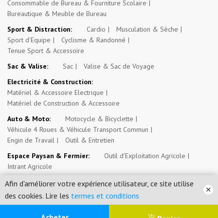
Consommable de Bureau & Fourniture Scolaire
Bureautique & Meuble de Bureau
Sport & Distraction:
Cardio
Musculation & Sèche
Sport d'Equipe
Cyclisme & Randonné
Tenue Sport & Accessoire
Sac & Valise:
Sac
Valise & Sac de Voyage
Electricité & Construction:
Matériel & Accessoire Electrique
Matériel de Construction & Accessoire
Auto & Moto:
Motocycle & Bicyclette
Véhicule 4 Roues & Véhicule Transport Commun
Engin de Travail
Outil & Entretien
Espace Paysan & Fermier:
Outil d'Exploitation Agricole
Intrant Agricole
Evénement, Opportunité & Autres Annonces:
Evénement
Afin d'améliorer votre expérience utilisateur, ce site utilise
Emploi, Stage & Bourse
Immobilier
des cookies. Lire les
termes et conditions
0
Acheter