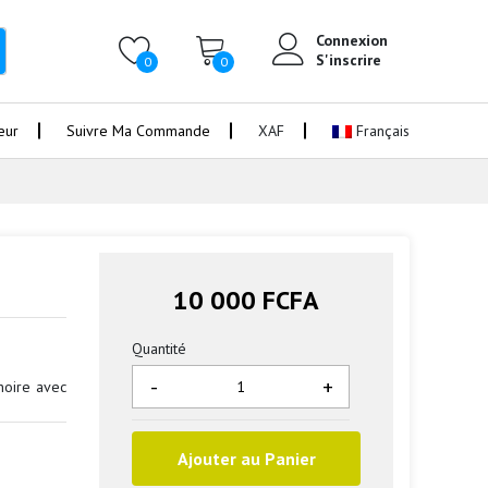
Connexion
S'inscrire
0
0
eur
Suivre Ma Commande
XAF
Français
10 000 FCFA
Quantité
-
+
noire avec
Ajouter au Panier