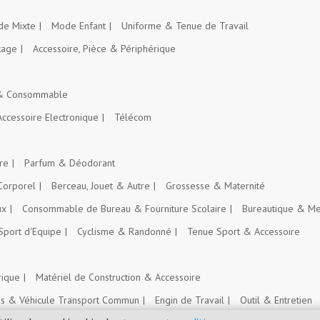
e Mixte
Mode Enfant
Uniforme & Tenue de Travail
kage
Accessoire, Pièce & Périphérique
 & Consommable
Accessoire Electronique
Télécom
re
Parfum & Déodorant
Corporel
Berceau, Jouet & Autre
Grossesse & Maternité
ux
Consommable de Bureau & Fourniture Scolaire
Bureautique & Me
Sport d'Equipe
Cyclisme & Randonné
Tenue Sport & Accessoire
rique
Matériel de Construction & Accessoire
es & Véhicule Transport Commun
Engin de Travail
Outil & Entretien