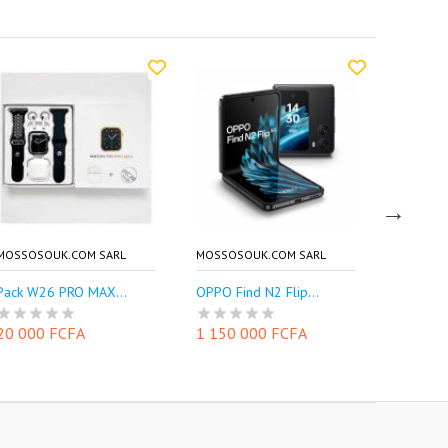
MOSSOSOUK.COM SARL
MOSSOSOUK.COM SARL
AFRICAN
Pack W26 PRO MAX...
OPPO Find N2 Flip...
Béquille
20 000 FCFA
1 150 000 FCFA
5 500 