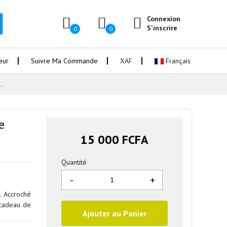
Connexion
S'inscrire
0
0
eur
Suivre Ma Commande
XAF
Français
.
e
15 000 FCFA
Quantité
-
+
. Accroché
 cadeau de
Ajouter au Panier