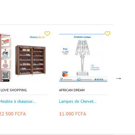
I LOVE SHOPPING
AFRICAN DREAM
I LOVE S
Meuble à chaussur...
Lampes de Chevet...
Miroir de
22 500 FCFA
11 000 FCFA
7 000 