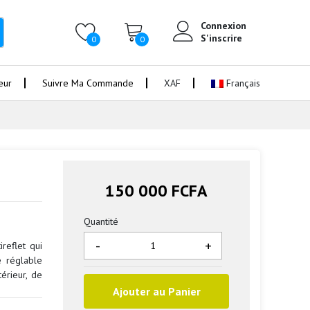
Connexion
S'inscrire
0
0
eur
Suivre Ma Commande
XAF
Français
150 000 FCFA
Quantité
-
+
reflet qui
é réglable
érieur, de
Ajouter au Panier