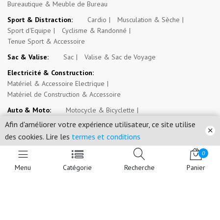
Bureautique & Meuble de Bureau
Sport & Distraction:
Cardio
Musculation & Sèche
Sport d'Equipe
Cyclisme & Randonné
Tenue Sport & Accessoire
Sac & Valise:
Sac
Valise & Sac de Voyage
Electricité & Construction:
Matériel & Accessoire Electrique
Matériel de Construction & Accessoire
Auto & Moto:
Motocycle & Bicyclette
Véhicule 4 Roues & Véhicule Transport Commun
Afin d'améliorer votre expérience utilisateur, ce site utilise
Engin de Travail
Outil & Entretien
des cookies. Lire les
termes et conditions
Espace Paysan & Fermier:
Outil d'Exploitation Agricole
0
Intrant Agricole
Menu
Catégorie
Recherche
Panier
Evénement, Opportunité & Autres Annonces:
Evénement
Emploi, Stage & Bourse
Immobilier
Mossosouk.com SARL © 2026. Tous droits réservés.