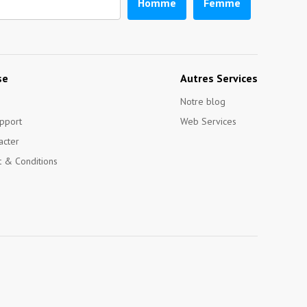
Homme
Femme
se
Autres Services
Notre blog
pport
Web Services
acter
 & Conditions