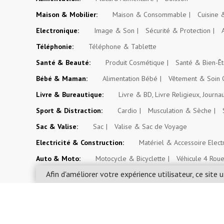
Maison & Mobilier:
Maison & Consommable
Cuisine
Electronique:
Image & Son
Sécurité & Protection
Téléphonie:
Téléphone & Tablette
Santé & Beauté:
Produit Cosmétique
Santé & Bien-Êt
Bébé & Maman:
Alimentation Bébé
Vêtement & Soin 
Livre & Bureautique:
Livre & BD, Livre Religieux, Journa
Sport & Distraction:
Cardio
Musculation & Sèche
Sac & Valise:
Sac
Valise & Sac de Voyage
Electricité & Construction:
Matériel & Accessoire Elect
Auto & Moto:
Motocycle & Bicyclette
Véhicule 4 Rou
Afin d'améliorer votre expérience utilisateur, ce site u
Espace Paysan & Fermier:
Outil d'Exploitation Agricole
Evénement, Opportunité & Autres Annonces:
Evéneme
Mossosouk.com SARL © 2026. Tous droits réservés.