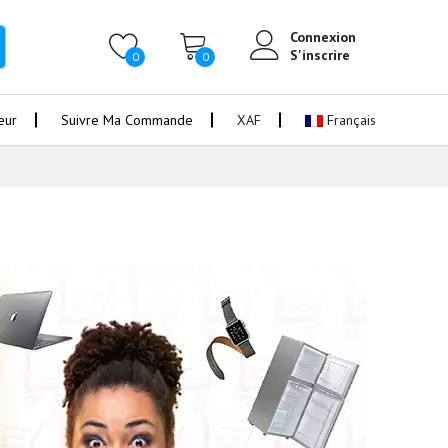
Connexion
S'inscrire
0
0
eur
Suivre Ma Commande
XAF
Français