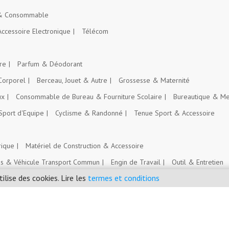
 & Consommable
Accessoire Electronique
Télécom
re
Parfum & Déodorant
Corporel
Berceau, Jouet & Autre
Grossesse & Maternité
ux
Consommable de Bureau & Fourniture Scolaire
Bureautique & Me
Sport d'Equipe
Cyclisme & Randonné
Tenue Sport & Accessoire
rique
Matériel de Construction & Accessoire
es & Véhicule Transport Commun
Engin de Travail
Outil & Entretien
tilise des cookies. Lire les
termes et conditions
Intrant Agricole
nt
Emploi, Stage & Bourse
Immobilier