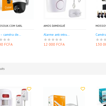
OSOUK.COM SARL
AMOS DJIMDIGUÉ
MOSSOS
– caméra de...
Alarme anti-intru...
Caméras
00 FCFA
12 000 FCFA
130 0
uits