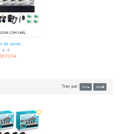
OUK.COM SARL
 de survei...
00 FCFA
Trier par:
Prix
Note