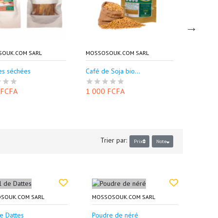
OUK.COM SARL
MOSSOSOUK.COM SARL
MOSSOSO
s séchées
Café de Soja bio...
Miel 10
 FCFA
1 000 FCFA
5 500 
Trier par:
Prix
Note
SOUK.COM SARL
MOSSOSOUK.COM SARL
e Dattes
Poudre de néré