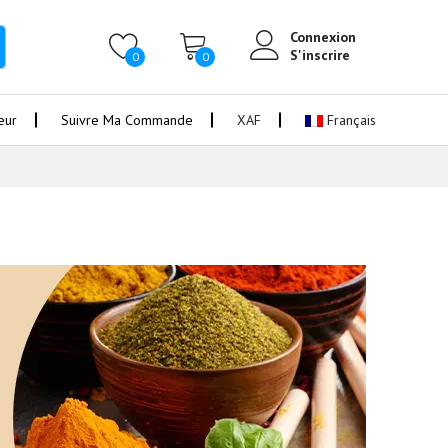
Connexion
S'inscrire
0
0
eur
Suivre Ma Commande
XAF
Français