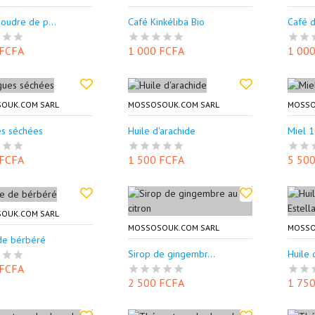
oudre de p...
Café Kinkéliba Bio
Café d
 FCFA
1 000 FCFA
1 00
OUK.COM SARL
MOSSOSOUK.COM SARL
MOSSO
s séchées
Huile d'arachide
Miel 
 FCFA
1 500 FCFA
5 50
OUK.COM SARL
MOSSOSOUK.COM SARL
MOSSO
de bérbéré
Sirop de gingembr...
Huile 
 FCFA
2 500 FCFA
1 75