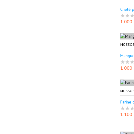
Chété p
1 000
MOSSOS
Mangue
1 000
MOSSOS
Farine 
1 100