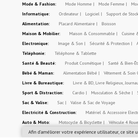
Mode & Fashion:
Mode Homme
Mode Femme
Mod
Informatique:
Ordinateur
Logiciel
Support de Stoc
Alimentation:
Placard Alimentaire
Boisson
Maison & Mobilier:
Maison & Consommable
Cuisine
Electronique:
Image & Son
Sécurité & Protection
Téléphonie:
Téléphone & Tablette
Santé & Beauté:
Produit Cosmétique
Santé & Bien-Êt
Bébé & Maman:
Alimentation Bébé
Vêtement & Soin 
Livre & Bureautique:
Livre & BD, Livre Religieux, Journa
Sport & Distraction:
Cardio
Musculation & Sèche
Sac & Valise:
Sac
Valise & Sac de Voyage
Electricité & Construction:
Matériel & Accessoire Elect
Auto & Moto:
Motocycle & Bicyclette
Véhicule 4 Rou
Afin d'améliorer votre expérience utilisateur, ce site u
Espace Paysan & Fermier:
Outil d'Exploitation Agricole