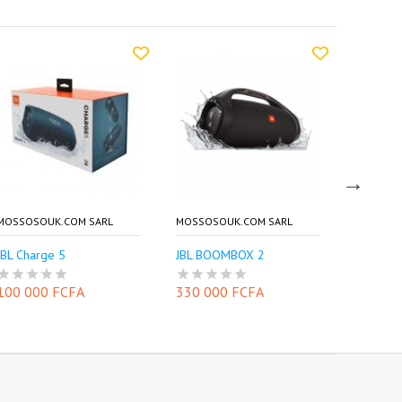
MOSSOSOUK.COM SARL
MOSSOSOUK.COM SARL
MOSSOSO
JBL Charge 5
JBL BOOMBOX 2
Oraimo 
100 000 FCFA
330 000 FCFA
27 500