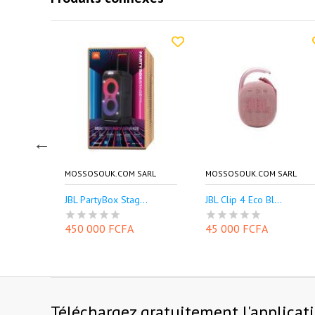
SARL
MOSSOSOUK.COM SARL
MOSSOSOUK.COM SARL
..
JBL PartyBox Stag...
JBL Clip 4 Eco Bl...
450 000 FCFA
45 000 FCFA
Téléchargez gratuitement l'applicat