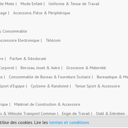
e Mixte
Mode Enfant
Uniforme & Tenue de Travail
kage
Accessoire, Pièce & Périphérique
 & Consommable
Accessoire Electronique
Télécom
re
Parfum & Déodorant
Corporel
Berceau, Jouet & Autre
Grossesse & Maternité
ux
Consommable de Bureau & Fourniture Scolaire
Bureautique & Me
Sport d'Equipe
Cyclisme & Randonné
Tenue Sport & Accessoire
rique
Matériel de Construction & Accessoire
es & Véhicule Transport Commun
Engin de Travail
Outil & Entretien
tilise des cookies. Lire les
termes et conditions
Intrant Agricole