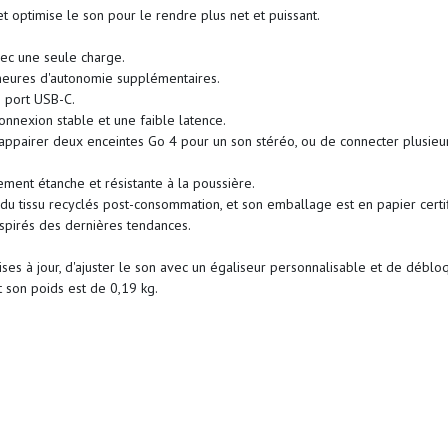
 optimise le son pour le rendre plus net et puissant.
vec une seule charge.
 heures d'autonomie supplémentaires.
n port USB-C.
onnexion stable et une faible latence.
 d'appairer deux enceintes Go 4 pour un son stéréo, ou de connecter plusie
rement étanche et résistante à la poussière.
 du tissu recyclés post-consommation, et son emballage est en papier certi
inspirés des dernières tendances.
ses à jour, d'ajuster le son avec un égaliseur personnalisable et de débloq
 son poids est de 0,19 kg.