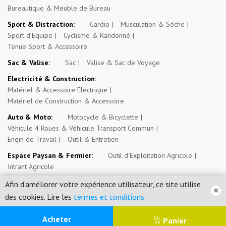
Bureautique & Meuble de Bureau
Sport & Distraction:
Cardio
Musculation & Sèche
Sport d'Equipe
Cyclisme & Randonné
Tenue Sport & Accessoire
Sac & Valise:
Sac
Valise & Sac de Voyage
Electricité & Construction:
Matériel & Accessoire Electrique
Matériel de Construction & Accessoire
Auto & Moto:
Motocycle & Bicyclette
Véhicule 4 Roues & Véhicule Transport Commun
Engin de Travail
Outil & Entretien
Espace Paysan & Fermier:
Outil d'Exploitation Agricole
Intrant Agricole
Evénement, Opportunité & Autres Annonces:
Evénement
Afin d'améliorer votre expérience utilisateur, ce site utilise
Emploi, Stage & Bourse
Immobilier
des cookies. Lire les
termes et conditions
0
Acheter
Panier
Mossosouk.com SARL © 2026. Tous droits réservés.